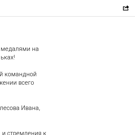
оликовых
 медалями на
ьках!
ой командной
яжении всего
лесова Ивана,
и и стремления к