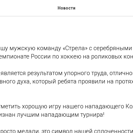
т России по хоккею на р
Новости
шу мужскую команду «Стрела» с серебряными
мпионате России по хоккею на роликовых кон
является результатом упорного труда, отличн
вного духа, который ребята проявили на прот
отметить хорошую игру нашего нападающего Ко
изнан лучшим нападающим турнира!
 просто медали, это символ нашей сплоченност